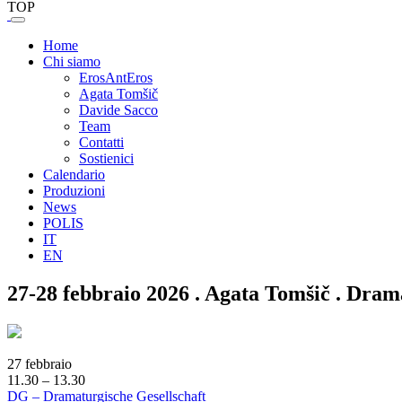
TOP
Home
Chi siamo
ErosAntEros
Agata Tomšič
Davide Sacco
Team
Contatti
Sostienici
Calendario
Produzioni
News
POLIS
IT
EN
27-28 febbraio 2026 . Agata Tomšič . Dram
27 febbraio
11.30 – 13.30
DG – Dramaturgische Gesellschaft