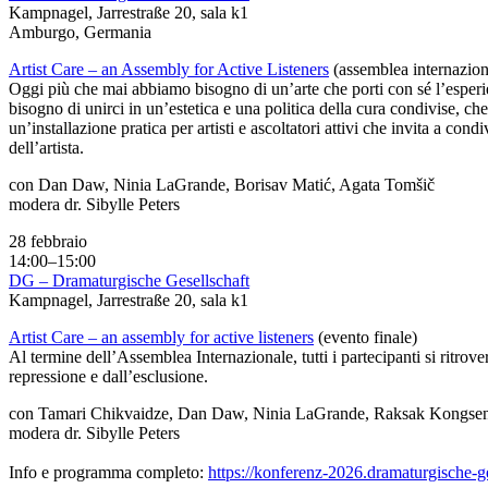
Kampnagel, Jarrestraße 20, sala k1
Amburgo, Germania
Artist Care – an Assembly for Active Listeners
(assemblea internazion
Oggi più che mai abbiamo bisogno di un’arte che porti con sé l’esperien
bisogno di unirci in un’estetica e una politica della cura condivise, c
un’installazione pratica per artisti e ascoltatori attivi che invita a 
dell’artista.
con Dan Daw, Ninia LaGrande, Borisav Matić, Agata Tomšič
modera dr. Sibylle Peters
28 febbraio
14:00–15:00
DG – Dramaturgische Gesellschaft
Kampnagel, Jarrestraße 20, sala k1
Artist Care – an assembly for active listeners
(evento finale)
Al termine dell’Assemblea Internazionale, tutti i partecipanti si ritrov
repressione e dall’esclusione.
con Tamari Chikvaidze, Dan Daw, Ninia LaGrande, Raksak Kongseng
modera dr. Sibylle Peters
Info e programma completo:
https://konferenz-2026.dramaturgische-ge