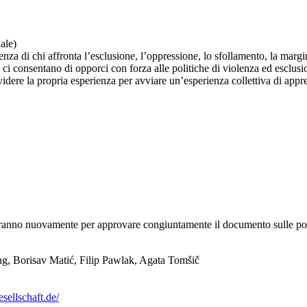
ale)
za di chi affronta l’esclusione, l’oppressione, lo sfollamento, la margin
he ci consentano di opporci con forza alle politiche di violenza ed esclu
condividere la propria esperienza per avviare un’esperienza collettiva di 
eranno nuovamente per approvare congiuntamente il documento sulle possibi
, Borisav Matić, Filip Pawlak, Agata Tomšič
sellschaft.de/